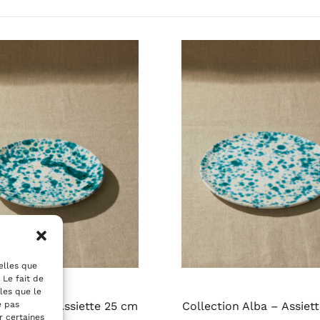
telles que
 Le fait de
les que le
ion Alba – Assiette 25 cm
Collection Alba – Assiet
e pas
r certaines